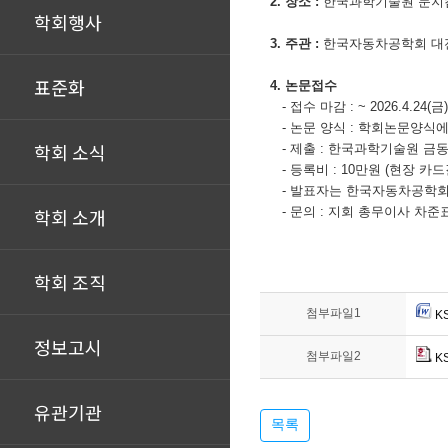
2. 장소 :
한국과학기술원
문지캠
학회행사
3. 주관 :
한국자동차공학회
대
표준화
4. 논문접수
- 접수 마감 : ~ 2026.4.24(금
- 논문 양식 : 학회논문양식에 따라 
학회 소식
- 제출 :
한국과학기술원
금동석
- 등록비 : 10만원 (현장 카
- 발표자는 한국자동차공학회
학회 소개
- 문의 : 지회 총무이사 차준표 
학회 조직
첨부파일1
K
정보고시
첨부파일2
K
유관기관
목록