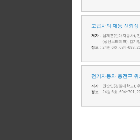
고급차의 제동 신뢰성 
저자 :
심재훈(현대자동차), 전
(상신브레이크), 김기
정보 :
24권 6호, 684~693
전기자동차 충전구 위
저자 :
권순민(경일대학교), 
정보 :
24권 6호, 694~701