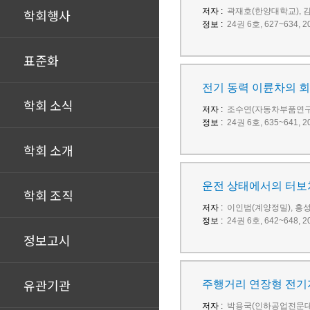
학회행사
저자 :
곽재호(한양대학교), 
정보 :
24권 6호, 627~634
표준화
전기 동력 이륜차의 
학회 소식
저자 :
조수연(자동차부품연구원
정보 :
24권 6호, 635~641
학회 소개
운전 상태에서의 터보
학회 조직
저자 :
이인범(계양정밀), 홍
정보 :
24권 6호, 642~648
정보고시
유관기관
주행거리 연장형 전기
저자 :
박용국(인하공업전문대