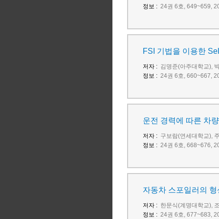
정보 :
24권 6호, 649~659
FSI 기법을 이용한 Self
저자 :
김명준(아주대학교), 
정보 :
24권 6호, 660~667
운전 경력에 따른 차량
저자 :
구보람(연세대학교), 
정보 :
24권 6호, 668~676
자동차 스포일러의 형
저자 :
한문식(계명대학교), 
정보 :
24권 6호, 677~683