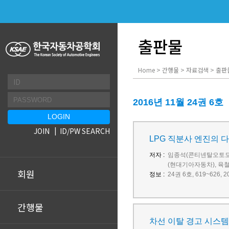
출판물
Home > 간행물 > 자료검색 > 출판
2016년 11월 24권 6호
JOIN
ID/PW SEARCH
LPG 직분사 엔진의 
저자 :
임종석(콘티넨탈오토모
(현대기아자동차), 육
회원
정보 :
24권 6호, 619~626
간행물
차선 이탈 경고 시스템