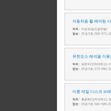
자동차용 휠 베어링 시
저자 :
이승표(일진글로벌)
정보 :
25권 5호, 563~572
유한요소 해석을 이용한
저자 :
윤현우(인하대학교), 
정보 :
25권 5호, 573~580
이종 재질 디스크 브레
저자 :
홍윤화(인하대학교), 
정보 :
25권 5호, 581~589