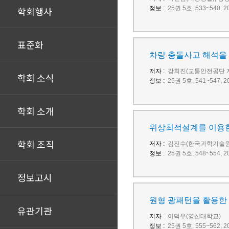
학회행사
정보 :
25권 5호, 533~540
표준화
차량 충돌사고 해석을 
저자 :
강희진(교통안전공단 
학회 소식
정보 :
25권 5호, 541~547
학회 소개
위상최적설계를 이용한
학회 조직
저자 :
김진수(한국과학기술원)
정보 :
25권 5호, 548~554
정보고시
원형 광패턴을 활용한
유관기관
저자 :
이덕우(영산대학교)
정보 :
25권 5호, 555~562