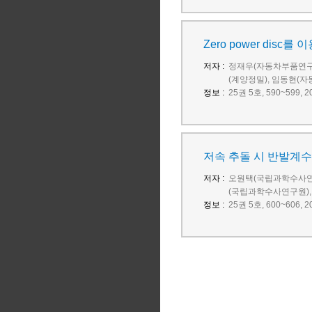
Zero power dis
저자 :
정재우(자동차부품연구원
(계양정밀), 임동현(
정보 :
25권 5호, 590~599
저속 추돌 시 반발계수
저자 :
오원택(국립과학수사연구
(국립과학수사연구원)
정보 :
25권 5호, 600~606