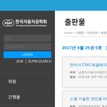
출판물
Home > 간행물 > 자료검색 > 출판
2017년 9월 25권 5호
JOIN
ID/PW SEARCH
전자식 CNG 레귤레이
저자 :
남충우(자동차부품연구원
정보 :
25권 5호, 525~532
회원
간행물
소형 가솔린 엔진용 
저자 :
이인범(계양정밀), 홍