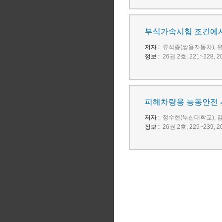
부식가속시험 조건에서
저자 :
류석종(쌍용자동차), 
정보 :
26권 2호, 221~228
피해차량용 능동안전 
저자 :
정수현(부산대학교), 
정보 :
26권 2호, 229~239