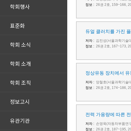
학회행사
정보 :
26권 2호, 159~166
표준화
듀얼 클러치를 가진 
저자 :
김진성(서울과학기술대학
학회 소식
정보 :
26권 2호, 167~173
학회 소개
정상유동 장치에서 유동 
학회 조직
저자 :
양철호(서울과학기술대
정보 :
26권 2호, 174~186
정보고시
전력 가용량에 따른 전
유관기관
저자 :
손영욱(자동차부품연구
정보 :
26권 2호, 187~195