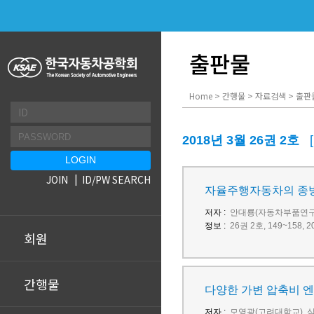
출판물
Home > 간행물 > 자료검색 > 출판
2018년 3월 26권 2호
JOIN
ID/PW SEARCH
자율주행자동차의 종방
저자 :
안대룡(자동차부품연구원
정보 :
26권 2호, 149~158
회원
간행물
다양한 가변 압축비 엔
저자 :
모영광(고려대학교), 