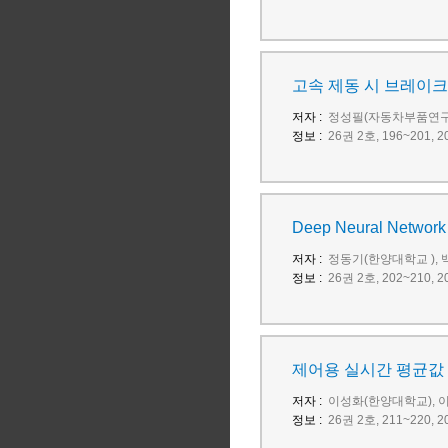
고속 제동 시 브레이크
저자 :
정성필(자동차부품연구
정보 :
26권 2호, 196~201
Deep Neural Net
저자 :
정동기(한양대학교 ), 
정보 :
26권 2호, 202~210
제어용 실시간 평균값 
저자 :
이성화(한양대학교), 
정보 :
26권 2호, 211~220