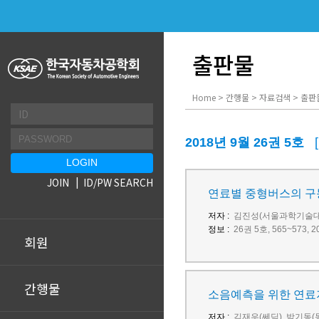
출판물
Home > 간행물 > 자료검색 > 출판
2018년 9월 26권 5호
JOIN
ID/PW SEARCH
연료별 중형버스의 구
저자 :
김진성(서울과학기술대
정보 :
26권 5호, 565~573
회원
간행물
소음예측을 위한 연료
저자 :
김재우(쎄딕), 박기동(