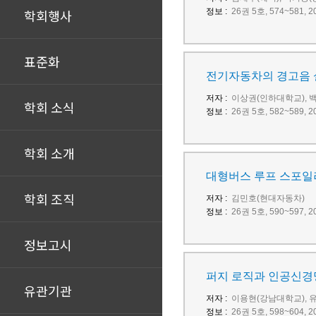
학회행사
정보 :
26권 5호, 574~581
표준화
전기자동차의 경고음 
저자 :
이상권(인하대학교), 
학회 소식
정보 :
26권 5호, 582~589
학회 소개
대형버스 루프 스포일러
학회 조직
저자 :
김민호(현대자동차)
정보 :
26권 5호, 590~597
정보고시
퍼지 로직과 인공신경
유관기관
저자 :
이용현(강남대학교), 
정보 :
26권 5호, 598~604