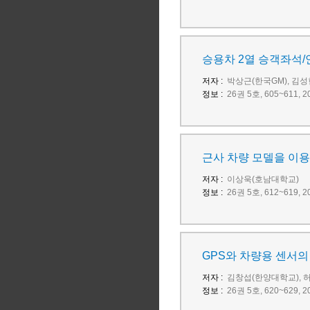
승용차 2열 승객좌석/
저자 :
박상근(한국GM), 김성
정보 :
26권 5호, 605~611
근사 차량 모델을 이
저자 :
이상욱(호남대학교)
정보 :
26권 5호, 612~619
GPS와 차량용 센서의
저자 :
김창섭(한양대학교), 
정보 :
26권 5호, 620~629