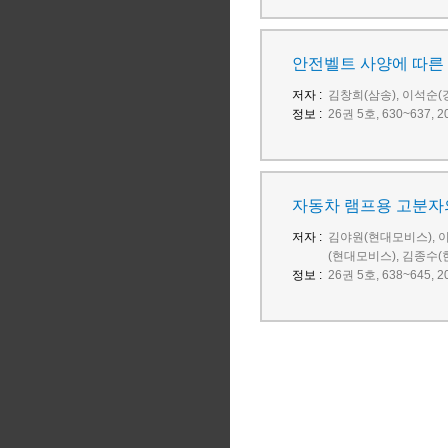
안전벨트 사양에 따른 
저자 :
김창희(삼송), 이석순
정보 :
26권 5호, 630~637
자동차 램프용 고분자
저자 :
김야원(현대모비스), 
(현대모비스), 김종수
정보 :
26권 5호, 638~645