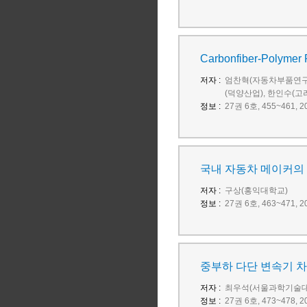
Carbonfiber-Pol
저자 :
엄찬혁(자동차부품연구원
(덕양산업), 한인수(
정보 :
27권 6호, 455~461
국내 자동차 메이커의
저자 :
구상(홍익대학교)
정보 :
27권 6호, 463~471
중부하 다단 변속기 차량
저자 :
최우석(서울과학기술대
정보 :
27권 6호, 473~478