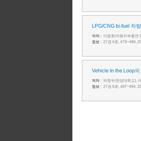
LPG/CNG bi-fu
저자 :
이범호(자동차부품연구
정보 :
27권 6호, 479~486
Vehicle In the L
저자 :
박창우(한양대학교), 
정보 :
27권 6호, 487~494