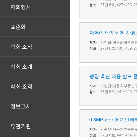
학회행사
정보 :
27권 6호, 427~433
표준화
저온에서의 벤젠 산화
저자 :
이진희(한국화학연구원)
학회 소식
정보 :
27권 6호, 435~439
학회 소개
팽창 흑연 적용 발포 
학회 조직
저자 :
이평찬(자동차부품연구원
정보 :
27권 6호, 441~445
정보고시
0.8MPa급 CNG 인
유관기관
저자 :
남충우(자동차부품연구원
정보 :
27권 6호, 447~454