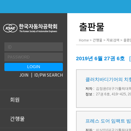
출판물
Home > 간행물 > 자료검색 > 출판
2019년 6월 27권 6호
JOIN
ID/PW SEARCH
클러치바디기어의 치형
저자 :
김정윤(대구가톨릭대학
정보 :
27권 6호, 419~425
회원
간행물
프레스 도어 임팩트 빔
저자 :
이상민(대구가톨릭대학