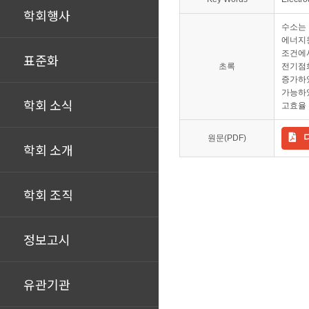
학회행사
수소는 
에너지원
조건에서
표준화
초록
전기점화
증가하였
가능하였
학회 소식
고효율 
원문(PDF)
학회 소개
학회 조직
정보고시
유관기관