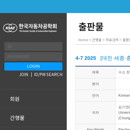
출판물
Home > 간행물 > 자료검색 > 출판
4-7 2025
[대전·세종
제목
수소 전
JOIN
ID/PW SEARCH
분야
언어
Korean
회원
김기연(Ch
저자
Univer
간행물
(Chung
Key Words
Electr