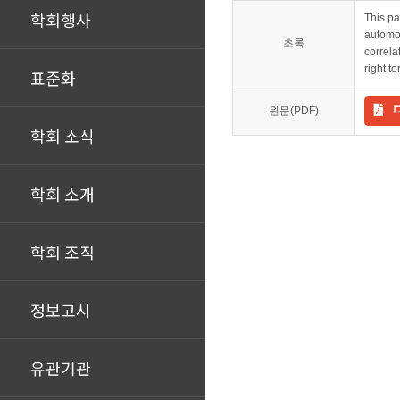
학회행사
This pa
automob
초록
correla
right t
표준화
원문(PDF)
학회 소식
학회 소개
학회 조직
정보고시
유관기관