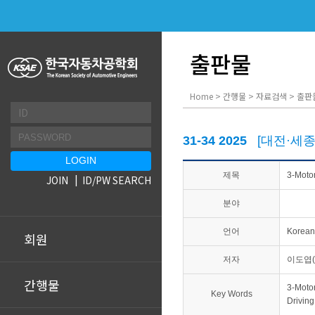
출판물
Home > 간행물 > 자료검색 > 출판
31-34 2025
[대전·세
제목
3-Mo
JOIN
ID/PW SEARCH
분야
언어
Korean
회원
저자
이도엽(Ko
간행물
3-Moto
Key Words
Drivin