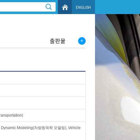
ENGLISH
출판물
ansportation)
icle Dynamic Modeling(차량동역학 모델링), Vehicle