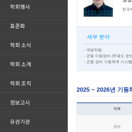
학회행사
한국
표준화
세부 분야
학회 소식
- 국방차량
- 군용 이동장비 (무궤도 운
- 군용 장비 기동체계 시스템
학회 소개
학회 조직
2025 ~ 2026년 
정보고시
직책
유관기관
간사