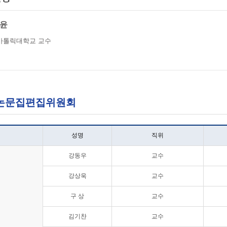
윤
가톨릭대학교 교수
 국문논문집편집위원회
성명
직위
강동우
교수
강상욱
교수
구 상
교수
김기찬
교수