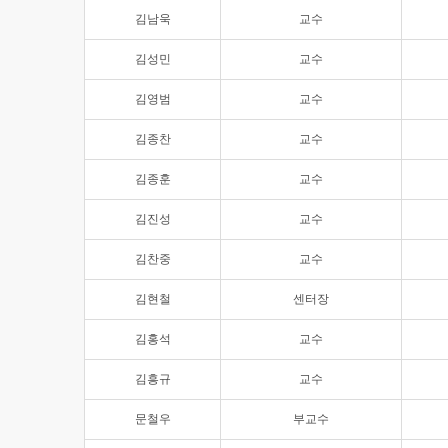
김남욱
교수
김성민
교수
김영범
교수
김종찬
교수
김종훈
교수
김진성
교수
김찬중
교수
김현철
센터장
김홍석
교수
김흥규
교수
문철우
부교수