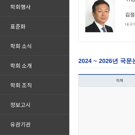
학회행사
김정
대구
표준화
학회 소식
2024 ~ 2026년
학회 소개
직책
학회 조직
정보고시
유관기관