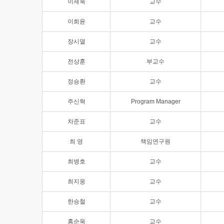
이제욱
교수
이희윤
교수
장시열
교수
전상훈
부교수
정승환
교수
주신혁
Program Manager
차준표
교수
최 영
책임연구원
최병호
교수
최지웅
교수
한승철
교수
홍순욱
교수