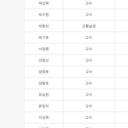
박상욱
교수
박수한
교수
박종진
교통실장
배기호
교수
서정환
교수
안창선
교수
양창호
교수
양철호
교수
유승한
교수
윤정의
교수
이성욱
교수