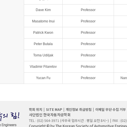
Dave Kim
Professor
Masatomo Inui
Professor
Patrick Kwon
Professor
Peter Butala
Professor
Toma Udiljak
Professor
Vladimir Filaretov
Professor
Yucan Fu
Professor
Nanj
학회 위치
SITE MAP
개인정보 취급방침
이메일 무단 수집 거부
사단법인 한국자동차공학회
TEL : (02) 564-3971 (사무국 업무시간 : 평일 오전 8시~)
FAX : (02
Copyright © by The Korean Society of Automotive Engineer