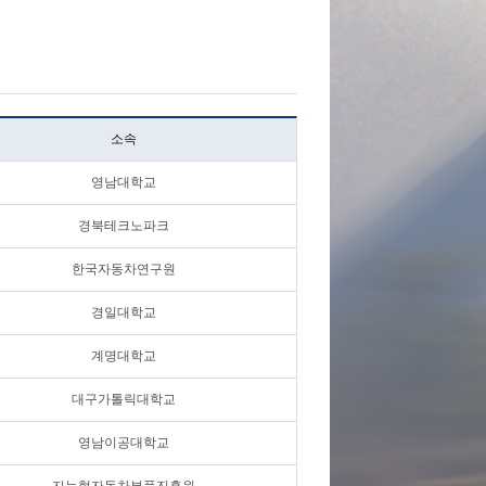
소속
영남대학교
경북테크노파크
한국자동차연구원
경일대학교
계명대학교
대구가톨릭대학교
영남이공대학교