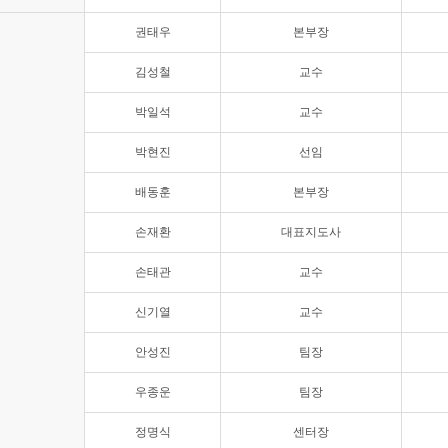
권태우
본부장
김성철
교수
박일석
교수
박현진
선임
배동훈
본부장
손재환
대표지도사
손태관
교수
신기열
교수
안성진
팀장
우종운
팀장
정명식
센터장