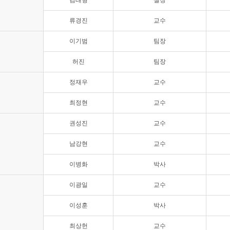
김태형
실장
류경진
교수
이기범
팀장
허진
팀장
정재우
교수
최정현
교수
권성진
교수
남강현
교수
이병화
박사
이광일
교수
이성훈
박사
최상헌
교수