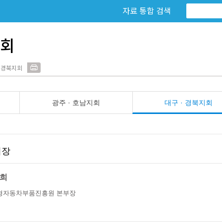
자료 통합 검색
지회
· 경북지회
광주 · 호남지회
대구 · 경북지회
회장
희
형자동차부품진흥원 본부장