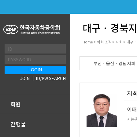
대구 · 경북
Home > 학회 조직 > 지회 > 대구 
부산 · 울산 · 경남지회
JOIN
ID/PW SEARCH
지
회원
이태
지능
간행물