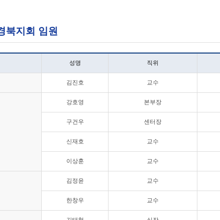
· 경북지회 임원
성명
직위
김진호
교수
강호영
본부장
구건우
센터장
신재호
교수
이상훈
교수
김정윤
교수
한창우
교수