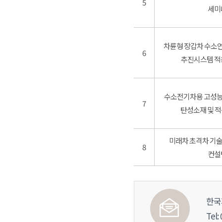
5
세미
차륜형 장갑차 수소
6
추진시스템 적
수소전기차용 고성능
7
탄성소재 및 
미래차 초격차 기술 
8
컨설
한국
Tel: