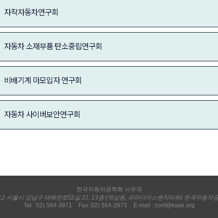
자작자동차연구회
자동차 소재부품 탄소중립연구회
비배기계 마모입자 연구회
자동차 사이버보안연구회
한국자동차공학회 사무국
212 서울시 강남구 테헤란로52길 21, 13층 (역삼동, 파라다이스벤처타워) 한국자동차
Tel : 02) 564-3971
Fax :02) 564-3973
E-mail :
conf@ksae.org