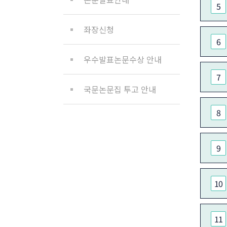
5
좌장신청
6
우수발표논문수상 안내
7
국문논문집 투고 안내
8
9
10
11