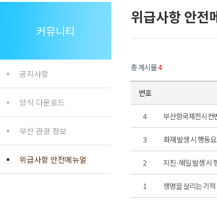
위급사항 안전
커뮤니티
총 게시물
4
공지사항
번호
양식 다운로드
4
부산항국제전시컨벤
부산 관광 정보
3
화재 발생 시 행동
위급사항 안전메뉴얼
2
지진·해일 발생 시
1
생명을 살리는 기적 