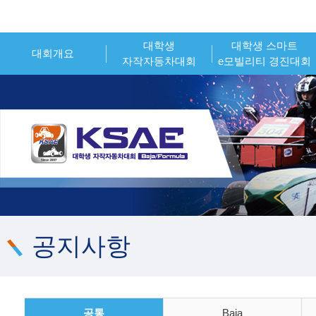
대학생
대학생 스마트
대회개요
자작자동차대회
e모빌리티 경진대회
인사말
대회개요
대회개요
대회소개
대회일정
대회일정
시상내역
참가신청
참가신청
조직위원회
시상내역
시상내역
대회 운영 오피셜
참가팀 엔트리
참가팀 엔트리
공지사항
공통
Baja