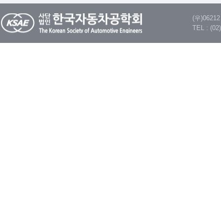
(우)062
TEL : (02