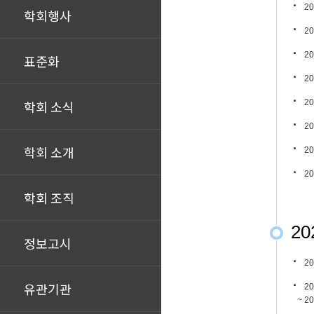
20
학회행사
20
20
표준화
20
학회 소식
20
20
학회 소개
20
20
학회 조직
20
정보고시
20
유관기관
20
~ 202