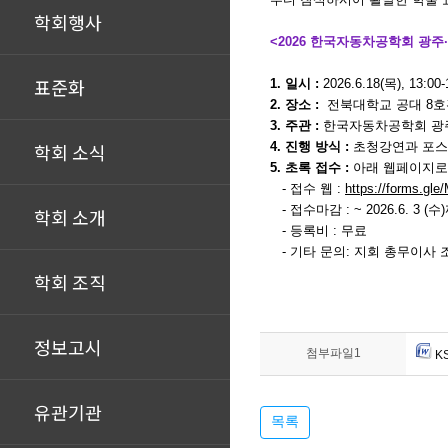
학회행사
<2026 한국자동차공학회 광주
표준화
1. 일시 :
2026.6.18(목), 13:00-
2. 장소 :
전북대학교 공대 8호관
3. 주관 :
한국자동차공학회 광
학회 소식
4. 진행 방식 :
초청강연과 포스터
5. 초록 접수 :
아래 웹페이지로
-
접수 웹
:
https://forms.gl
-
접수마감
: ~ 2026.6. 3 (
수
)
학회 소개
- 등록비 : 무료
-
기타 문의
:
지회 총무이사 
학회 조직
정보고시
첨부파일1
K
유관기관
목록